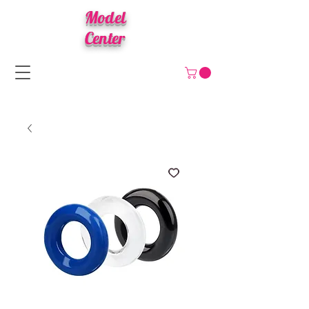
Model
Center