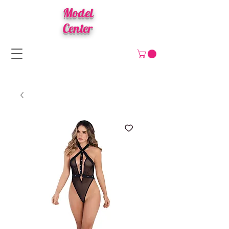
Model
Center