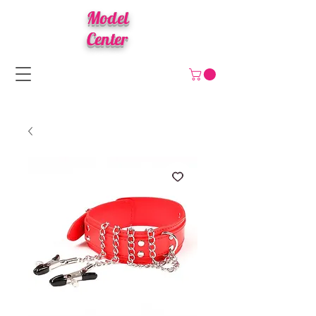
Model
Center