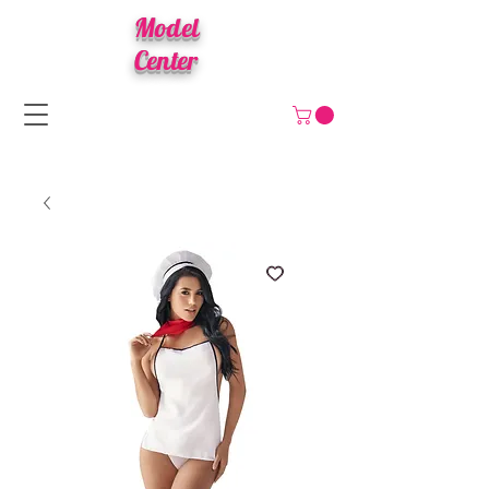
Model
Center