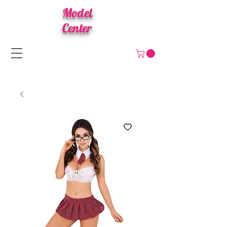
Model
Center