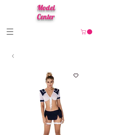
Model
Center