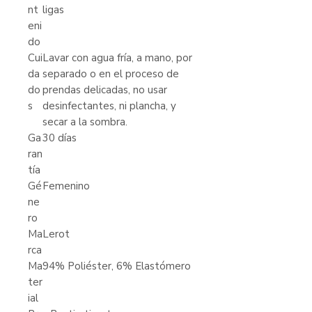
nt
ligas
eni
do
Cui
Lavar con agua fría, a mano, por
da
separado o en el proceso de
do
prendas delicadas, no usar
s
desinfectantes, ni plancha, y
secar a la sombra.
Ga
30 días
ran
tía
Gé
Femenino
ne
ro
Ma
Lerot
rca
Ma
94% Poliéster, 6% Elastómero
ter
ial