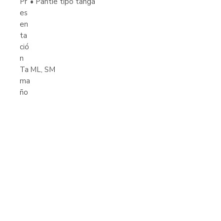
Pr
• Pantie tipo tanga
es
en
ta
ció
n
Ta
ML, SM
ma
ño
Productos
relacionados