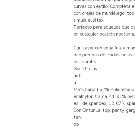
curvas con estilo. Completa e
con orejas de murciélago, tod
simula el látex.
Perfecto para aquellas que d
en cualquier ocasión nocturna.
Cui
Lavar con agua fría, a ma
dad
prendas delicadas, no usar
os
sombra.
Gar
30 días
antí
a
Mat
Charol ( 62% Poliuretano,
erial
nylon trama, 41, 81% nyl
es
de spandex, 12, 07% spa
Con
Cinturilla, top, panty, gar
teni
do