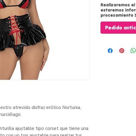
Realizaremos el 
estaremos info
procesamiento 5
Pedido anti
stro atrevido disfraz erótico Nortunia,
murciélago.
turilla ajustable tipo corset que tiene una
to con un top ajustable para realzar tus