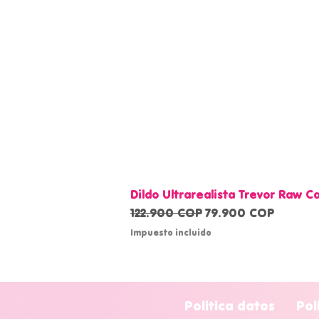
Dildo Ultrarealista Trevor Raw 
Precio
Precio de oferta
122.900 COP
79.900 COP
Impuesto incluido
Politica datos
Pol