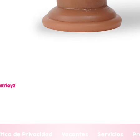
Camtoyz
Vista rápida
itica de Privacidad
Vacantes
Servicios
Pr