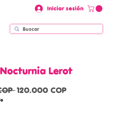
Iniciar sesión
 Nocturnia Lerot
Precio
Precio
COP 
120.000 COP
de
do
oferta