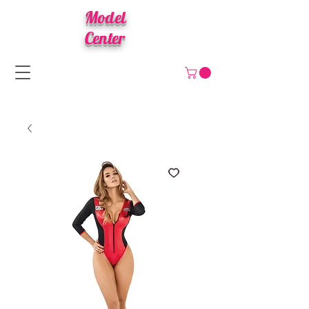
Model
Center