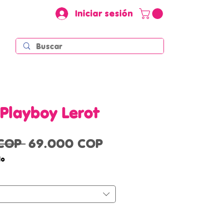
Iniciar sesión
 Playboy Lerot
Precio
Precio
COP 
69.000 COP
de
do
oferta