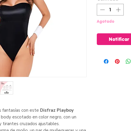
Agotado
Notificar
s fantasías con este
Disfraz Playboy
 body escotado en color negro, con un
 tirantes cruzados ajustables.
forma de moño, un par de muñequeras y una