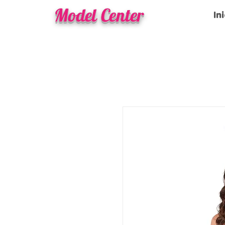
Model Center
In