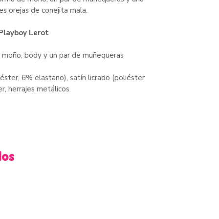
s orejas de conejita mala.
 Playboy Lerot
s, moño, body y un par de muñequeras
ster, 6% elastano), satín licrado (poliéster
r, herrajes metálicos.
dos