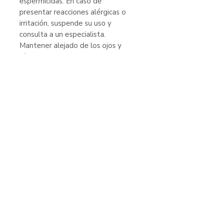
espermicidas. En caso de
presentar reacciones alérgicas o
irritación, suspende su uso y
consulta a un especialista.
Mantener alejado de los ojos y
oídos. Mantener fuera del alcance
de los niños y animales. No usar en
caso de observar el empaque
alterado o deteriorado.
Consérvese en un ambiente fresco
y seco (15° a 30° C).
Productos
relacionados