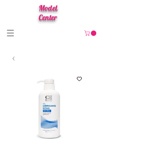
Model
Center