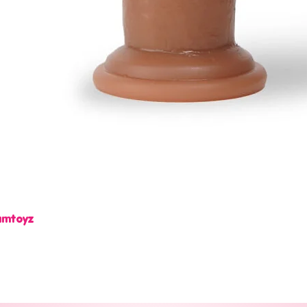
Camtoyz
Vista rápida