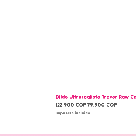
Dildo Ultrarealista Trevor Raw 
Precio
Precio de oferta
122.900 COP
79.900 COP
Impuesto incluido