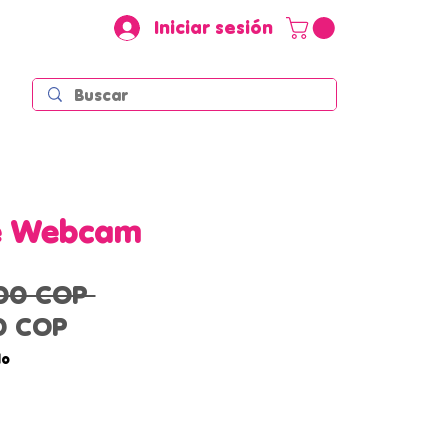
Iniciar sesión
e Webcam
Precio
00 COP 
Precio
0 COP
de
do
oferta