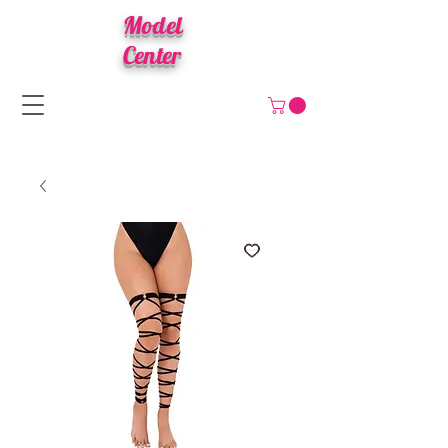
Model
Center