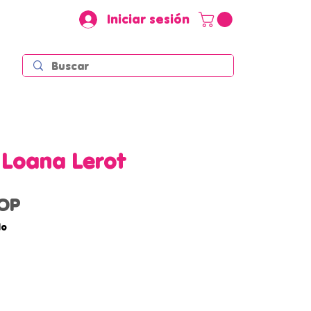
Iniciar sesión
Loana Lerot
Precio
COP
do