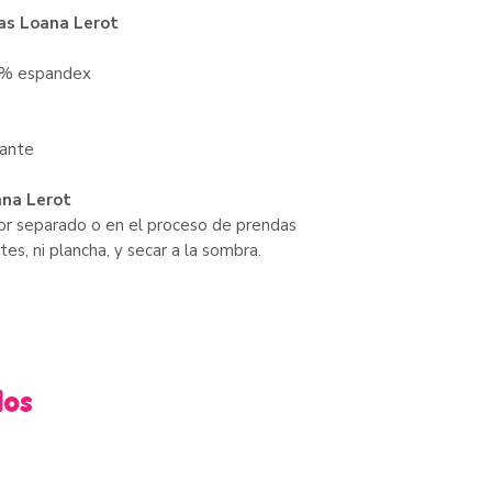
ias Loana Lerot
2% espandex
zante
ana Lerot
por separado o en el proceso de prendas
tes, ni plancha, y secar a la sombra.
dos